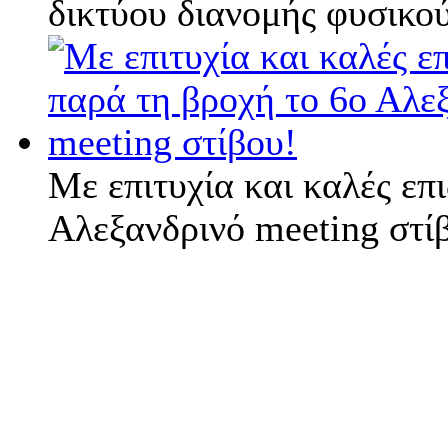
δικτύου διανομής φυσικού
Με επιτυχία και καλές επ
Αλεξανδρινό meeting στί